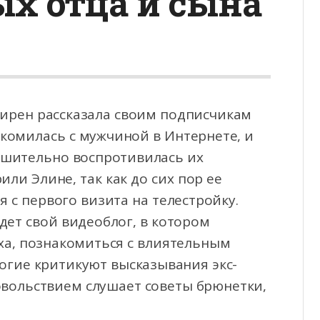
х отца и сына
мирен рассказала своим подписчикам
акомилась с мужчиной в Интернете, и
решительно воспротивилась
их
ли Элине, так как до сих пор ее
 с первого визита на телестройку.
дет свой видеоблог, в котором
рха, познакомиться с влиятельным
ногие критикуют высказывания экс-
довольствием слушает советы брюнетки,