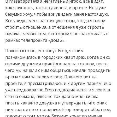
В глазах зрителя я негативный игрок, все видят,
как я ругаюсь, таскаю диваны, и прочее. Но я уже
безумно хочу, чтобы все увидели меня настоящую.
Все увидят меня настоящую тогда, когда я начну
строить
отношения, а отношения я уже строить
начала с человеком, с которым я познакомилась в
рамках телепроекта «Дом 2».
Поясню кто он, его зовут Егор, я с ним
познакомилась в городских квартирах, когда он со
своими друзьями пришёл к нам на ток шоу, после
чего мы начали с ним общаться, начали проводить
время с ним за периметром. Пока его нет на
проекте, я присматриваюсь и к другим парням, ибо
уже неоднократно Егор подводил меня, и я ловила
его на обмане, плюс не так давно мне начала
писать какая-то девушка и утверждать, что она с
ним состоит в отношениях. Егор говорит обратное,
говорит о том, что он безумно хочет ко мне на