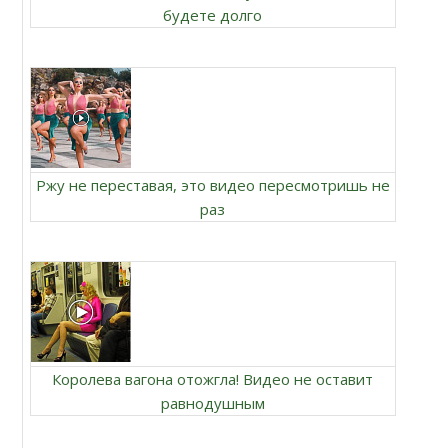
будете долго
Ржу не переставая, это видео пересмотришь не
раз
Королева вагона отожгла! Видео не оставит
равнодушным