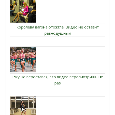
Королева вагона отожгла! Видео не оставит
равнодушным
Ржу не переставая, это видео пересмотришь не
раз