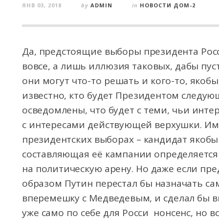
ЯНВ 03, 2018
by
ADMIN
in
НОВОСТИ ДОМ-2
Да, предстоящие выборы президента Рос
вовсе, а лишь иллюзия таковых, дабы пус
они могут что-то решать и кого-то, якобы
известно, кто будет Президентом следующи
осведомлены, что будет с теми, чьи инте
с интересами действующей верхушки. Име
президентских выборах – кандидат якоб
составляющая её кампании определяется
на политическую арену. Но даже если пре
образом Путин перестал бы назначать сам
вперемешку с Медведевым, и сделал бы 
уже само по себе для Росси нонсенс, но в