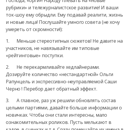
Господа, «орги»! Народу плевать на «новые
рубрики» и тележурналистское развитие! И ваши
ток-шоу ему обрыдли. Ему подавай реалити, жизнь
и новые лица! Послушайте умного совета (не хочу
умереть от скромности!):
1. Меньше стереотипных сюжетов! Не давите на
участников, не навязывайте им типовые
«рейтинговые» поступки.
2. Не перекармливайте хедлайнерами.
Дозируйте количество «нестандартной» Ольги
Рапунцель и экспрессивно-неуправляемой Саши
Черно ! Перебор дает обратный эффект.
3. А главное, раз уж решили обновлять состав
целыми партиями, давайте больше информации о
новичках. Чтобы они стали интересны, мало
ознакомительных роликов. Пусть мелькают в
кадре, в сценках и т.д. Сразу помещайте их имена в