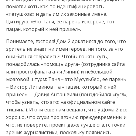
помогли хоть как-то идентифицировать
«петушков» и дать им их законные имена.
Цитирую: «Это Таня, её парень и, короче, тот
пацан, который к ней пришёл».
Понимаете, господа! Дом 2 докатился до того, что
зритель не знает ни имен героев, ни того, за что
они биться собрались?! Чтобы понять суть,
понадобилась «помощь друга» (сотрудника сайта
или просто фаната а-ля Ляпин) и небольшой
мозговой штурм: Таня – это Мусульбес , ее парень
– Виктор Литвинов , а «пацан, который к ней
пришел» — Давид Анташвили (понадобился «гугл»,
чтобы узнать, кто это: на официальном сайте
тишина!). И они еще нам вещают, что у Дома 2 все
хорошо, что слухи про агонию преждевременны и
что, не поверите, проект даже лучше стал с точки
зрения журналистики, поскольку появились