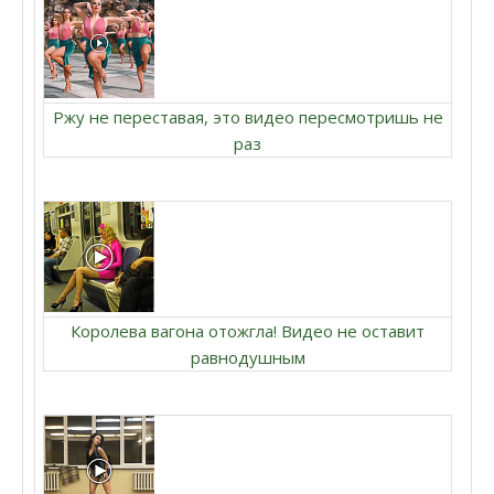
Ржу не переставая, это видео пересмотришь не
раз
Королева вагона отожгла! Видео не оставит
равнодушным