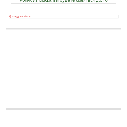
Ролик из Омска: вы будете смеяться долго
Доход для сайтов