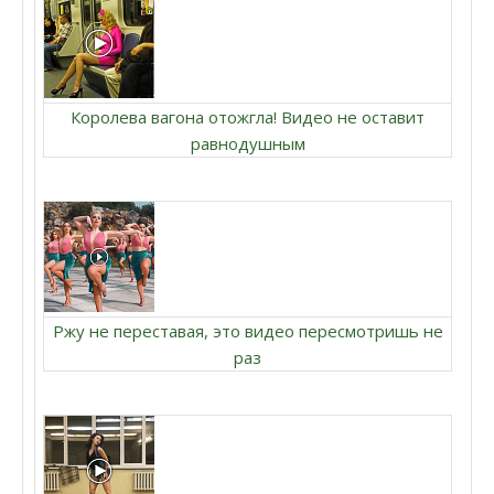
Королева вагона отожгла! Видео не оставит
равнодушным
Ржу не переставая, это видео пересмотришь не
раз