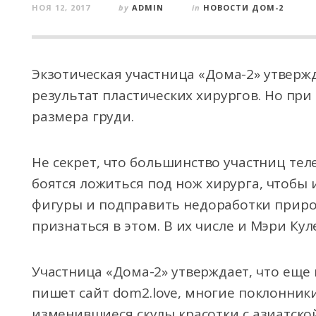
НОЯ 12, 2017
by
ADMIN
in
НОВОСТИ ДОМ-2
Экзотическая участница «Дома-2» утвержда
результат пластических хирургов. Но при
размера груди.
Не секрет, что большинство участниц
теле
боятся ложиться под нож хирурга, чтобы 
фигуры и подправить недоработки природ
признаться в этом. В их числе и Мэри Кул
Участница «Дома-2» утверждает, что еще н
пишет сайт dom2.love, многие поклонник
изменившиеся скулы красотки с азиатск