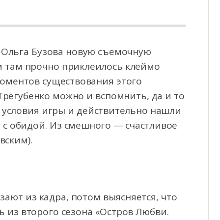
а Ольга Бузова новую съемочную
м там прочно приклеилось клеймо
моментов существования
этого
Трегубенко можно и вспомнить, да и то
 условия игры и действительно нашли
и с обидой. Из смешного — счастливое
вским).
ают из кадра, потом выясняется, что
рь из второго сезона «Остров Любви.