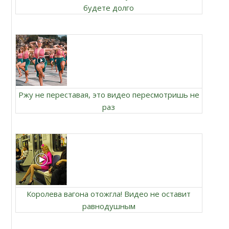
будете долго
Ржу не переставая, это видео пересмотришь не
раз
Королева вагона отожгла! Видео не оставит
равнодушным