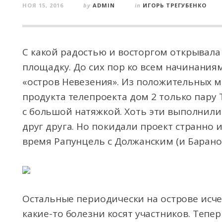
НОЯ 15, 2016
by
ADMIN
in
ИГОРЬ ТРЕГУБЕНКО
С какой радостью и восторгом открывал
площадку. До сих пор ко всем начинания
«остров Невезения». Из положительных 
продукта телепроекта дом 2 только пару 
с большой натяжкой. Хоть эти выполнили
друг друга. Но покидали проект странно 
время Рапунцель с Должанским (и Барано
Остальные периодически на острове исчез
какие-то болезни косят участников. Тепе