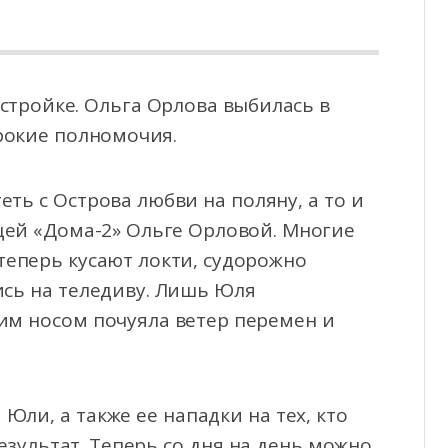
стройке. Ольга Орлова выбилась в
рокие полномочия.
еть с Острова любви на поляну,
а то и
ущей «Дома-2» Ольге Орловой. Многие
теперь кусают локти, судорожно
ись на теледиву. Лишь Юля
им носом почуяла ветер перемен и
ли, а также ее нападки на тех, кто
зультат. Теперь со дня на день можно