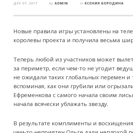
ДЕК 07, 2017
by
ADMIN
in
КСЕНИЯ БОРОДИНА
Новые правила игры установлены на теле
королевы проекта и получила весьма ши
Теперь любой из участников может вылет
за периметр, если чем-то не угодит вед
не ожидали таких глобальных перемен и 
вспоминая, как они грубили или огрызал
Ефременкова с самого начала своим лись
начала всячески ублажать звезду.
В результате комплименты и восхищения Ю
чем-то неприятен Ольге дали неплохой ре