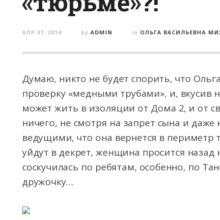
«тюрьме»?!
АПР 07, 2014
by
ADMIN
in
ОЛЬГА ВАСИЛЬЕВНА М
Думаю, никто не будет спорить, что Ольг
проверку «медными трубами», и, вкусив н
может жить в изоляции от Дома 2, и от с
ничего, не смотря на запрет сына и даже
ведущими, что она вернется в периметр т
уйдут в декрет, женщина просится назад н
соскучилась по ребятам, особенно, по Та
дружочку…