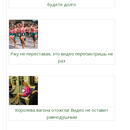
будете долго
Ржу не переставая, это видео пересмотришь не
раз
Королева вагона отожгла! Видео не оставит
равнодушным