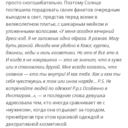
просто сногсшибательно. Поэтому Солнце
поспешила порадовать своих фанатов очередным
выходом в свет, представ перед всеми в
великолепном платье, с шикарным мейком и
уложенными волосами.
«У меня сегодня вечерний
дресс-код. Я не заложник одно образа. Я разная. Могу
буть разной. Иногда мне удобно в Кэжл; куртки,
джинсы, кеды и ноль косметики. Но это я! Все это я.
И когда я не накрашена — это не значит, что я хуже
или я становлюсь другой. Мне всегда казалось, что
главное — кто ты внутри! И как тебе. Как и кем ты
себя чувствуешь в том или ином наряде… P.S. Не
встречайте людей по одежке! P.p.s Особенно в
Инстаграм…», —
и последние слова девушка
адресовала тем, кто иногда сравнивает ее с
«мужиком», когда она отдыхает за городом,
пренебрегая при этом красивой одеждой и
декоративной косметикой.