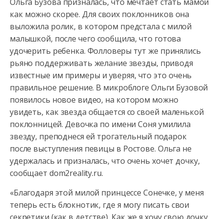
Ольга Бузова призналась, что мечтает стать мамой
как можно скорее. Для своих поклонников она
выложила ролик, в котором предстала с милой
малышкой, после чего сообщила, что готова
удочерить ребенка.
Фолловеры тут же принялись
рьяно поддерживать желание звезды, приводя
известные им примеры и уверяя, что это очень
правильное решение. В микроблоге Ольги Бузовой
появилось новое видео, на котором можно
увидеть, как звезда общается со своей маленькой
поклонницей. Девочка по имени Соня умилила
звезду, преподнеся ей трогательный подарок
после выступления певицы в Ростове. Ольга не
удержалась и призналась, что очень хочет дочку,
сообщает dom2reality.ru.
«Благодаря этой милой принцессе Сонечке, у меня
теперь есть блокнотик, где я могу писать свои
секретики (как в детстве). Как же я хочу свою дочку.