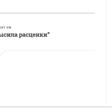
GHT ON
высила расценки”