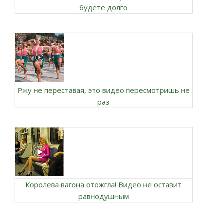
будете долго
Ржу не переставая, это видео пересмотришь не
раз
Королева вагона отожгла! Видео не оставит
равнодушным