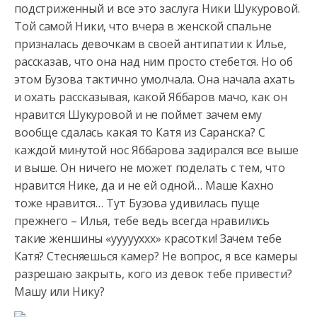
подстриженный и все это заслуга Ники Шукуровой.
Той самой Ники, что вчера в женской спальне
призналась девочкам в своей антипатии к Илье,
рассказав, что она над ним просто стебется. Но об
этом Бузова тактично умолчала. Она начала ахать
и охать рассказывая, какой Яббаров мачо, как он
нравится Шукуровой и не поймет зачем ему
вообще сдалась какая то Катя из Саранска? С
каждой минутой нос Яббарова задирался все выше
и выше. Он ничего не может поделать с тем, что
нравится Нике, да и не ей одной… Маше Кахно
тоже нравится… Тут Бузова удивилась пуще
прежнего – Илья, тебе ведь всегда нравились
такие женшины «уууууххх» красотки! Зачем тебе
Катя? Стесняешься камер? Не вопрос, я все камеры
разрешаю закрыть, кого из девок тебе привести?
Машу или Нику?