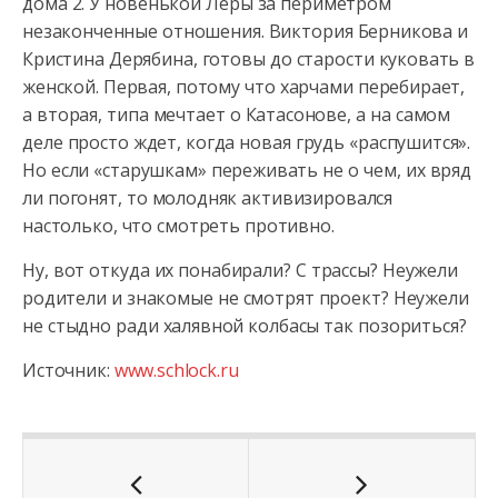
дома 2. У новенькой Леры за периметром
незаконченные отношения. Виктория Берникова и
Кристина Дерябина, готовы до старости куковать в
женской. Первая, потому что харчами перебирает,
а вторая, типа мечтает о Катасонове, а на самом
деле просто ждет, когда новая грудь «распушится».
Но если «старушкам» переживать не о чем, их вряд
ли погонят, то молодняк активизировался
настолько, что смотреть противно.
Ну, вот откуда их понабирали? С трассы? Неужели
родители и знакомые не смотрят проект? Неужели
не стыдно ради халявной колбасы так позориться?
Источник:
www.schlock.ru