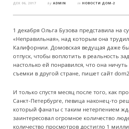
ДЕК 06, 2017
by
ADMIN
in
НОВОСТИ ДОМ-2
1 декабря Ольга Бузова представила на с
«Неправильная», над которым она труди
Калифорнии. Домовская ведущая даже б
отпуск, чтобы воплотить в реальность за
настолько ей понравился, что она ничуть 
съемки в другой стране, пишет сайт dom2
И только спустя месяц после того, как п
Санкт-Петербурге, певица наконец-то реш
который фанаты с таким нетерпением жда
заинтересовал огромное количество люде
количество просмотров достигло 1 милли