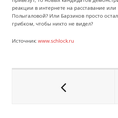
привезут, то новых кандидатов демонстри
реакции в интернете на расставание ил
Полыгаловой? Или Барзиков просто остал
грибком, чтобы никто не видел?
Источник:
www.schlock.ru