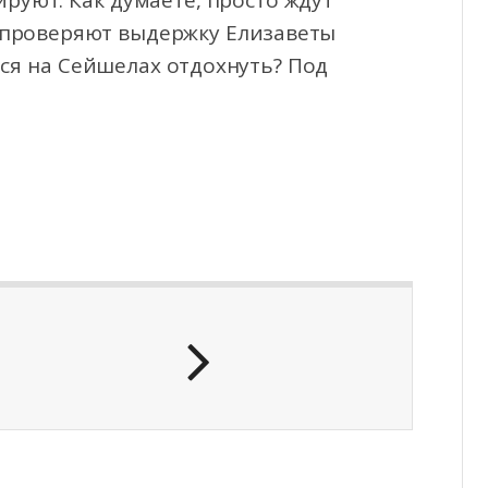
руют. Как думаете, просто ждут
и проверяют выдержку Елизаветы
ся на Сейшелах отдохнуть? Под