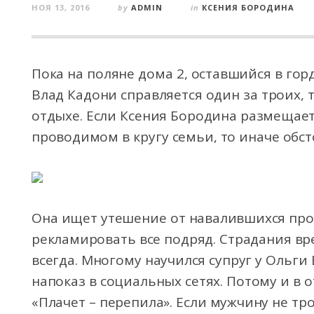
НОЯ 13, 2016
by
ADMIN
in
КСЕНИЯ БОРОДИНА
Пока на поляне дома 2, оставшийся в гор
Влад Кадони справляется один за троих, 
отдыхе. Если Ксения Бородина размещае
проводимом в кругу семьи, то иначе обст
Она ищет утешение от навалившихся про
рекламировать все подряд. Страдания вр
всегда. Многому научился супруг у Ольги
напоказ в социальных сетях. Потому и в о
«Плачет – перепила». Если мужчину не т