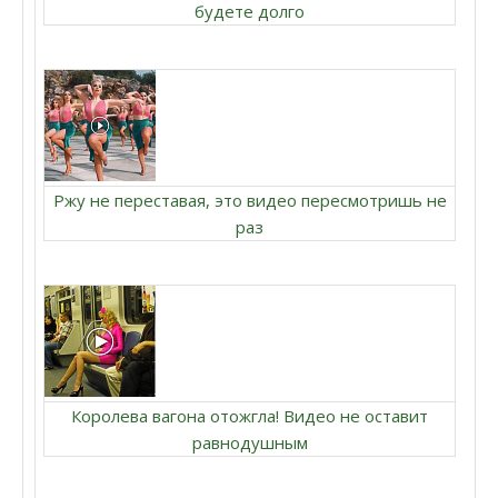
будете долго
Ржу не переставая, это видео пересмотришь не
раз
Королева вагона отожгла! Видео не оставит
равнодушным