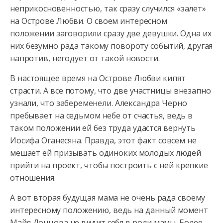
неприкосновенностью, так сразу случился «залет»
на Острове Любви. О своем интересном
положении заговорили сразу
две девушки. Одна их
них безумно рада такому повороту событий, другая
напротив, негодует от такой новости.
В настоящее время на Острове Любви кипят
страсти. А все потому, что две участницы внезапно
узнали, что забеременели. Александра Черно
пребывает на седьмом небе от счастья, ведь в
таком положении ей без труда удастся вернуть
Иосифа Оганесяна. Правда, этот факт совсем не
мешает ей призывать одиноких молодых людей
прийти на проект, чтобы построить с ней крепкие
отношения.
А вот вторая будущая мама не очень рада своему
интересному положению, ведь на данный момент
Майя Донцова не видит себя в роли мамы. Более