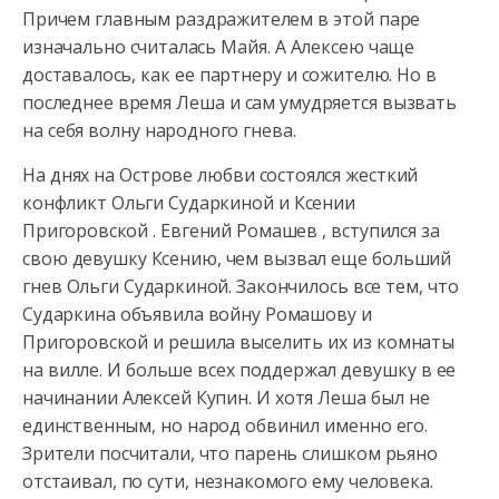
Причем главным раздражителем в этой паре
изначально считалась Майя. А Алексею чаще
доставалось, как ее партнеру
и сожителю. Но в
последнее время Леша и сам умудряется вызвать
на себя волну народного гнева.
На днях на Острове любви состоялся жесткий
конфликт Ольги Сударкиной и Ксении
Пригоровской . Евгений Ромашев , вступился за
свою девушку Ксению, чем вызвал еще больший
гнев Ольги Сударкиной. Закончилось все тем, что
Сударкина объявила войну Ромашову и
Пригоровской и решила выселить их из комнаты
на вилле. И больше всех поддержал девушку в ее
начинании Алексей Купин. И хотя Леша был не
единственным, но народ обвинил именно его.
Зрители посчитали, что парень слишком рьяно
отстаивал, по сути, незнакомого ему человека.