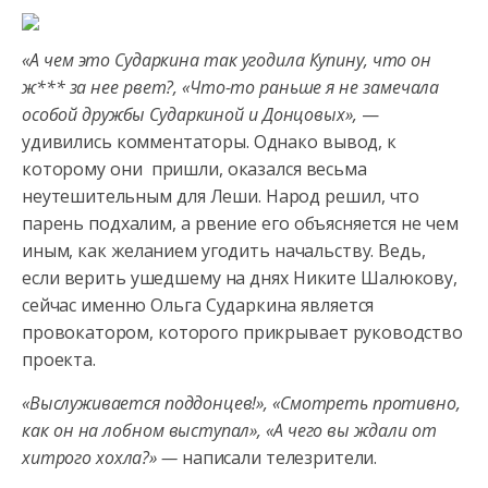
«А чем это Сударкина так угодила Купину, что он
ж*** за нее рвет?, «Что-то раньше я не замечала
особой дружбы Сударкиной и Донцовых»,
—
удивились комментаторы. Однако вывод, к
которому они пришли, оказался весьма
неутешительным для Леши. Народ решил, что
парень подхалим, а рвение его объясняется не чем
иным, как желанием угодить начальству. Ведь,
если верить ушедшему на днях Никите Шалюкову,
сейчас именно Ольга Сударкина является
провокатором, которого прикрывает руководство
проекта.
«Выслуживается поддонцев!», «Смотреть противно,
как он на лобном выступал», «А чего вы ждали от
хитрого хохла?» —
написали телезрители.