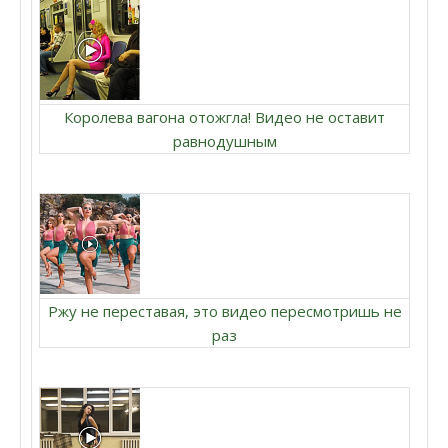
Королева вагона отожгла! Видео не оставит
равнодушным
Ржу не переставая, это видео пересмотришь не
раз