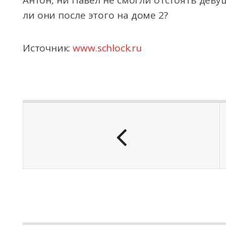
Антон, ни Павел не смогли отстоять деву
ли они после этого на доме 2?
Источник:
www.schlock.ru