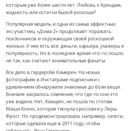
которым уже более шести лет. Любовь к брендам,
жадность или остатки былой роскоши?
Популярная модель и
одна из самых эффектных
экс-участниц «Дома-2» продолжает поражать
поклонников и окружающих своей роскошной
жизнью. У нее есть все: деньги, карьера, ухажеры и
популярность. Но в последнее время что-то пошло
не так, как считают внимательные фанаты.
Все дело в гардеробе Камирен. На новых
фотографиях в Инстаграме подписчики с
удивлением обнаружили знакомые до боли вещи.
Вначале закралось сомнение, что где-то они это
уже видели. Нет,
Камирен
, не пошла по стопам
Маши Кохно, которая тиснула кроссовки у Леры
Фрост. Но продемонстрировала, например, сапоги,
которые одевала еще в 2011 году, чтобы
соблазнить
Лешу Самсонова
.