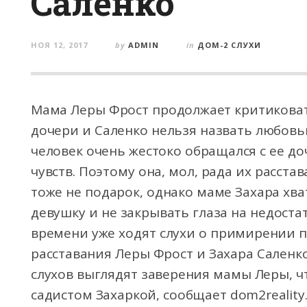
Саленко
НОЯ 12, 2017
by
ADMIN
in
ДОМ-2 СЛУХИ
Мама Леры Фрост продолжает критиковать
дочери и Саленко нельзя назвать любовь
человек очень жестоко обращался с ее д
чувств. Поэтому она, мол, рада их расст
тоже не подарок, однако маме Захара хв
девушку и не закрывать глаза на недоста
времени уже ходят слухи о примирении п
расставания Леры Фрост и Захара Саленк
слухов выглядят заверения мамы Леры, чт
садистом Захаркой, сообщает dom2reality.