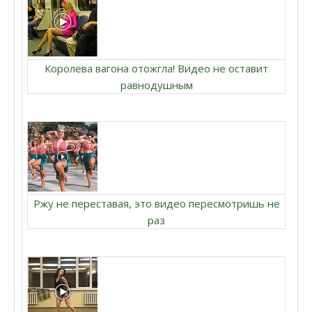
Королева вагона отожгла! Видео не оставит
равнодушным
Ржу не переставая, это видео пересмотришь не
раз