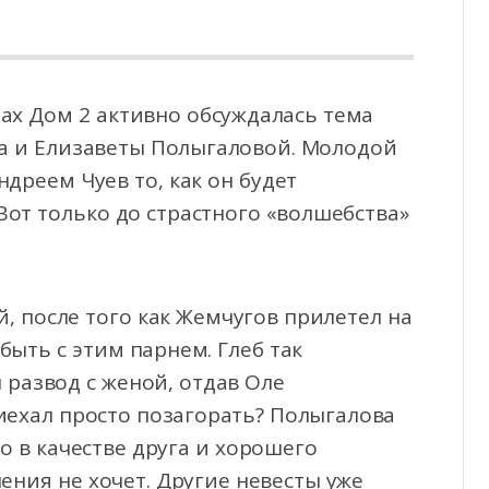
ах Дом 2 активно обсуждалась тема
а и Елизаветы Полыгаловой. Молодой
ндреем Чуев то, как
он будет
Вот только до страстного «волшебства»
й, после того как Жемчугов прилетел на
быть с этим парнем. Глеб так
 развод с женой, отдав Оле
иехал просто позагорать? Полыгалова
о в качестве друга и хорошего
ения не хочет. Другие невесты уже