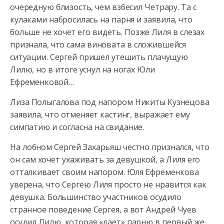
очередную близость, чем взбесил Четрару. Та с
кулаками набросилась на парня и заявила, что
больше не хочет его видеть. Позже Лиля в слезах
признала, что сама виновата в сложившейся
ситуации. Сергей пришел утешить плачущую
Лилю, но в итоге уснул на ногах Юли
Ефременковой…
Лиза Полыгалова под напором Никиты Кузнецова
заявила, что отменяет кастинг, выражает ему
симпатию и согласна на свидание.
На лобном Сергей Захарьяш честно признался, что
он сам хочет ухаживать за девушкой, а Лиля его
отталкивает своим напором. Юля Ефременкова
уверена, что Сергею Лиля просто не нравится как
девушка. Большинство участников осудило
странное поведение Сергея, а вот Андрей Чуев
осудил Лилю, которая «дает» парню в первый же