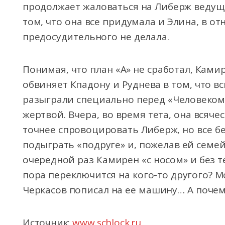
продолжает жаловаться на Либерж ведущи
том, что она все придумала и Элина, в о
предосудительного не делала.
Понимая, что план «А» не сработал, Камир
обвиняет Кпадону и Руднева в том, что в
разыграли специально перед «Человеком
жертвой. Вчера, во время тета, она всяче
точнее спровоцировать Либерж, но все б
подыграть «подруге» и, пожелав ей семейн
очередной раз Камирен «с носом» и без т
пора переключится на кого-то другого? М
Черкасов пописал на ее машину… А почем
Источник:
www.schlock.ru