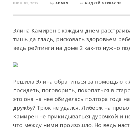
ИЮН 03, 2015
by
ADMIN
in
АНДРЕЙ ЧЕРКАСОВ
Элина Камирен с каждым днем расстраива
тишь да гладь, рисковать здоровьем ребе
ведь рейтинги на доме 2 как-то нужно п
Решила Элина обратиться за помощью к 
посидеть, поговорить, покопаться в стар
это она на нее обиделась полтора года н
дружбу? Трюк не удался, Либерж на пров
Камирен не прикидываться дурочкой и не 
что между ними произошло. Но ведь наст