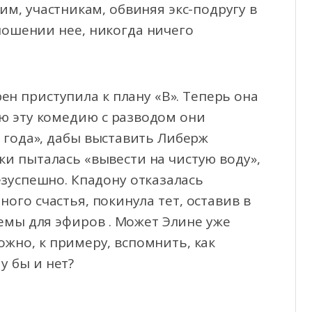
м, участникам, обвиняя экс-подругу в
тношении нее, никогда ничего
ен приступила к плану «В». Теперь она
сю эту комедию с разводом они
 года», дабы выставить Либерж
ски пыталась «вывести на чистую воду»,
езуспешно. Кпадону отказалась
ого счастья, покинула тет, оставив в
емы для эфиров . Может Элине уже
ожно, к примеру, вспомнить, как
у бы и нет?