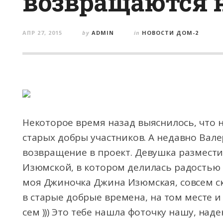
возвращаются 
АПР 27, 2015
by
ADMIN
in
НОВОСТИ ДОМ-2
Некоторое время назад выяснилось, что н
старых добры участников. А недавно Вал
возвращение в проект. Девушка размест
Изюмской, в котором делилась радостью о
моя Джиночка Джина Изюмская, совсем ско
в старые добрые времена, на том месте и 
сем ))) Это тебе нашла фоточку нашу, над