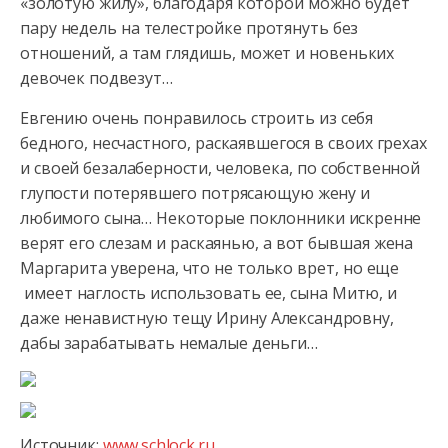
«золотую жилу», благодаря которой можно будет
пару недель на телестройке протянуть без
отношений, а там глядишь, может и новеньких
девочек подвезут…
Евгению очень понравилось строить из себя
бедного, несчастного, раскаявшегося в своих грехах
и своей безалаберности, человека, по собственной
глупости потерявшего потрясающую жену и
любимого сына… Некоторые поклонники искренне
верят его слезам и раскаянью, а вот бывшая жена
Маргарита уверена, что не только врет, но еще
имеет наглость использовать ее, сына Митю, и
даже ненавистную тещу Ирину Александровну,
дабы зарабатывать немалые деньги…
Источник:
www.schlock.ru