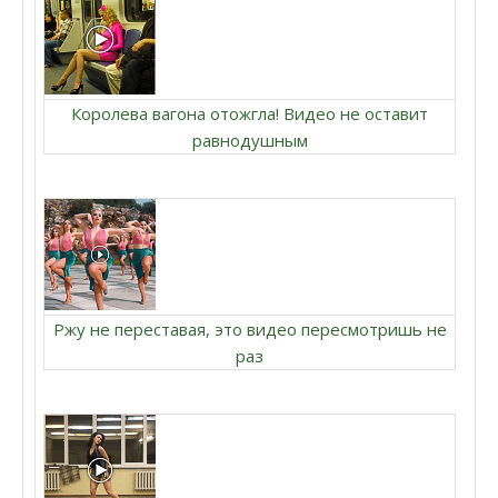
Королева вагона отожгла! Видео не оставит
равнодушным
Ржу не переставая, это видео пересмотришь не
раз