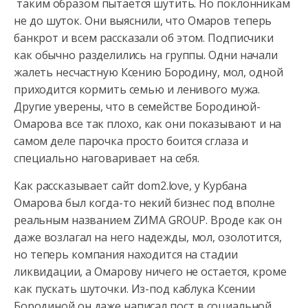
таким образом пытается шутить. Но поклонникам
не до шуток. Они
выяснили, что Омаров теперь
банкрот и всем рассказали об этом. Подписчики
как обычно разделились на группы. Одни начали
жалеть несчастную Ксению Бородину, мол, одной
приходится кормить семью и ленивого мужа.
Другие уверены, что в семействе Бородиной-
Омарова все так плохо, как они показывают и на
самом деле парочка просто боится сглаза и
специально наговаривает на себя.
Как рассказывает сайт dom2.love, у Курбана
Омарова был когда-то некий бизнес под вполне
реальным названием ZИМА GROUP. Вроде как он
даже возлагал на него надежды, мол, озолотится,
но теперь компания находится на стадии
ликвидации, а Омарову ничего не остается, кроме
как пускать шуточки. Из-под каблука Ксении
Бородиной он даже написал пост в социальной