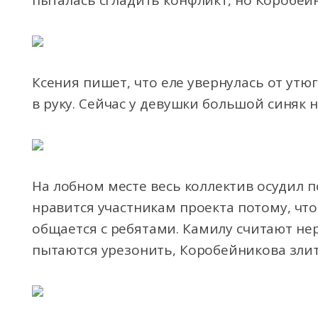
пыталась сгладить конфликт, но Коробей
Ксения пишет, что еле увернулась от утюг
в руку. Сейчас у девушки большой синяк н
На лобном месте весь коллектив осудил 
нравится участникам проекта потому, чт
общается с ребятами. Камилу считают не
пытаются урезонить, Коробейникова злит