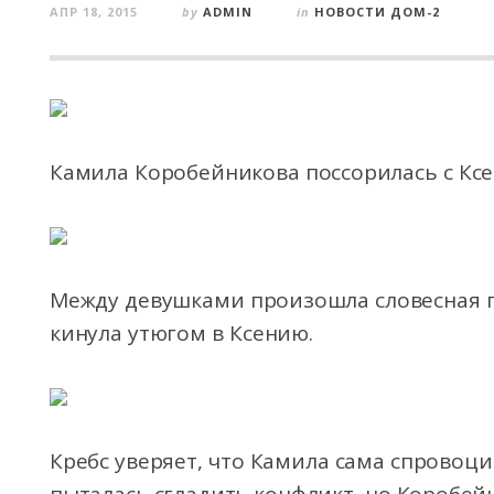
АПР 18, 2015
by
ADMIN
in
НОВОСТИ ДОМ-2
Камила Коробейникова поссорилась с Ксе
Между девушками произошла словесная пе
кинула утюгом в Ксению.
Кребс
уверяет, что Камила сама спровоцир