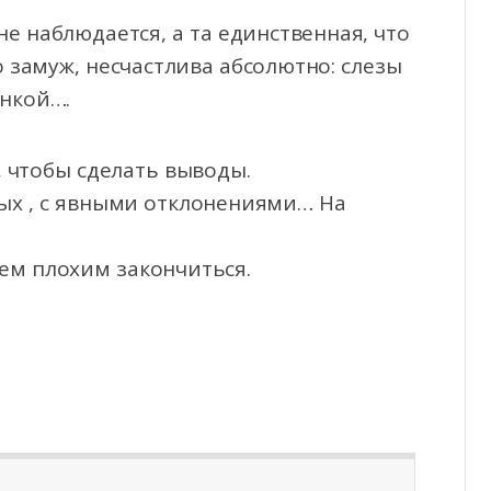
е наблюдается, а та единственная, что
 замуж, несчастлива абсолютно: слезы
инкой….
, чтобы сделать выводы.
ных , с явными отклонениями… На
сем плохим закончиться.