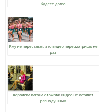
будете долго
Ржу не переставая, это видео пересмотришь не
раз
Королева вагона отожгла! Видео не оставит
равнодушным