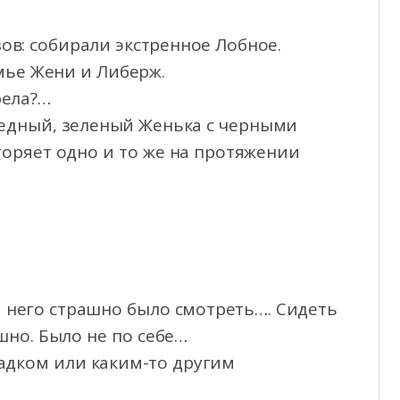
в: собирали экстренное Лобное.
мье Жени и Либерж.
рела?…
едный, зеленый Женька с черными
торяет одно и то же на протяжении
на него страшно было смотреть…. Сидеть
шно. Было не по себе…
падком или каким-то другим