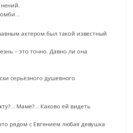
мнений.
 зомби…
главным актером был такой известный
езнь – это точно. Давно ли она
ески серьезного душевного
кту?… Маме?… Каково ей видеть
что рядом с Евгением любая девушка