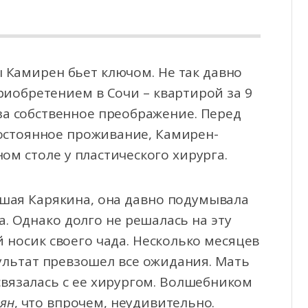
 Камирен бьет ключом. Не так давно
иобретением в Сочи – квартирой за 9
за собственное
преображение. Перед
постоянное проживание, Камирен-
м столе у пластического хирурга.
вшая Карякина, она давно подумывала
а. Однако долго не решалась на эту
 носик своего чада. Несколько месяцев
зультат превзошел все ожидания. Мать
связалась с ее хирургом. Волшебником
нян
, что впрочем, неудивительно.