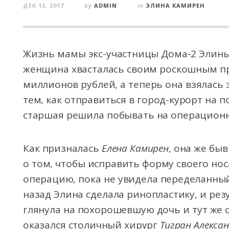
ДЕК 13, 2017
by
ADMIN
in
ЭЛИНА КАМИРЕН
Жизнь мамы экс-участницы Дома-2 Элины
женщина хвасталась своим роскошным пр
миллионов рублей, а теперь она взялась 
тем, как отправиться в город-курорт на 
старшая решила побывать на операционно
Как призналась
Елена Камирен
, она же бы
о том, чтобы исправить форму своего нос
операцию, пока не увидела переделанный
назад Элина сделала ринопластику, и ре
глянула на похорошевшую дочь и тут же 
оказался столичный хирург
Тигран Алекса