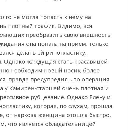
лго не могла попасть к нему на
ень плотный график. Видимо, вся
желающих преобразить свою внешность
ожидания она попала на прием, только
вался делать ей ринопластику,
и. Однако жаждущая стать красавицей
енно необходим новый носик, более
ся, правда предупредил, что операция
оса у Камирен-старшей очень плотная и
грессивное рубцевание. Однако Елену и
нопластику, которая, по слухам, прошла
ve, от наркоза женщина отошла быстро,
ом, что является обладательницей