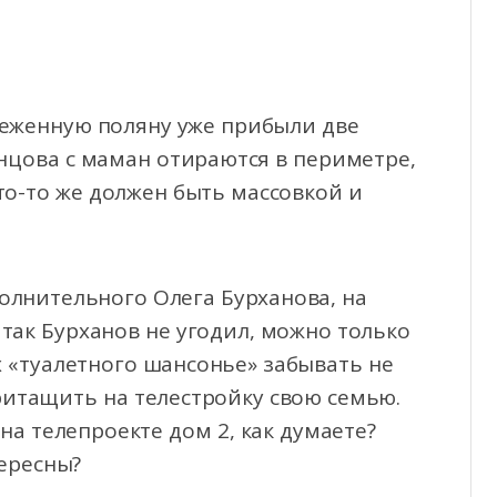
снеженную поляну уже прибыли две
нцова с маман отираются в периметре,
то-то же должен быть массовкой и
полнительного Олега Бурханова, на
так Бурханов не угодил, можно только
 «туалетного шансонье» забывать не
притащить на телестройку свою семью.
а телепроекте дом 2, как думаете?
тересны?