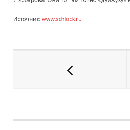
и Яббарова? Они то там точно «движуху» 
Источник:
www.schlock.ru