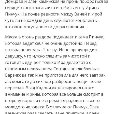
Донцова и Элен Каминская не прочь побороться за
сердце этого
красавчика и отбить его у Ирины
Пинчук. На почве ревности между Ваней и Ирой
чуть ли не каждый день случаются конфликты,
которые могут довести до расставания.
Масла в огонь раздора подливает и сама Пинчук,
которая ведет себя не очень достойно. Перед
возвращением на Поляну, Иван предупредил
девушку, что нужно следить за чистотой и
готовить еду, вот только Ира делает это с
огромным нежеланием. Сегодня возлюбленная
Барзикова так и не приготовила для него завтрак,
а в комнате до сих пор разбросаны вещи, после
переезда. Влад Кадони акцентировал на это
внимание Ирины, которая все больше смотрит в
сторону ворот и не стремится радовать своего
молодого человека. В отличие от Пинчук, Элен
Каминская рада сделать Ване приятное и ради