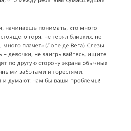
ла, что между ребятами сумасшедшая
и, начинаешь понимать, кто много
стоящего горя, не терял близких, не
 много плачет» (Лопе де Вега). Слезы
ь – девочки, не заигрывайтесь, ищите
идят по другую сторону экрана обычные
нными заботами и горестями,
 и думают: нам бы ваши проблемы!