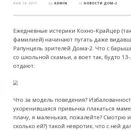
ЯНВ 19, 2017
by
ADMIN
in
НОВОСТИ ДОМ-2
Ежедневные истерики Кохно-Крайцер (так 
фамилией) начинают пугать даже видавш
Рапунцель зрителей Дома-2. Что с барышн
со школьной скамьи, а воет так, будто 13
отдают.
Что за модель поведения? Избалованност
укоренившаяся привычка плакаться маме
плачу, я маленькая, пожалейте? Смотрю и 
сколько ей?) такой невротик, что с ней д