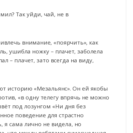
мил? Так уйди, чай, не в
ривлечь внимание, «поярчить», как
ь, ушибла ножку – плачет, заболела
ал – плачет, зато всегда на виду,
ют историю «Мезальянс». Он ей якобы
ротив, «в одну телегу впрячь не можно
ивёт под лозунгом «Ни дня без
анное поведение для страстно
, я сама лично не видела, но