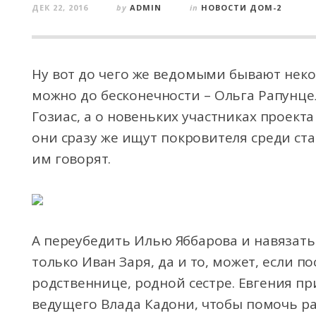
ДЕК 22, 2016
by
ADMIN
in
НОВОСТИ ДОМ-2
Ну вот до чего же ведомыми бывают неко
можно до бесконечности – Ольга Рапунц
Гозиас, а о новеньких участниках проект
они сразу же ищут покровителя среди ста
им говорят.
А переубедить Илью Яббарова и навязать
только Иван Заря, да и то, может, если п
родственнице, родной сестре. Евгения п
ведущего Влада Кадони, чтобы помочь ра