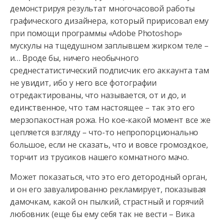
демонстрируя результат многочасовой работы
графического дизайнера, который пририсовал ему
при помощи программы
«Adobe Photoshop»
мускулы на тщедушном заплывшем жирком теле –
и… Вроде бы, ничего необычного
среднестатистический подписчик его аккаунта там
не увидит, ибо у него все фотографии
отредактированы, что называется, от и до, и
единственное, что там настоящее – так это его
мерзопакостная рожа. Но кое-какой момент все же
цепляется взгляду – что-то непропорционально
большое, если не сказать, что и вовсе громоздкое,
торчит из трусиков нашего комнатного мачо.
Может показаться, что это его детородный орган,
и он его завуалированно рекламирует, показывая
дамочкам, какой он пылкий, страстный и горячий
любовник (еще бы ему себя так не вести – Вика