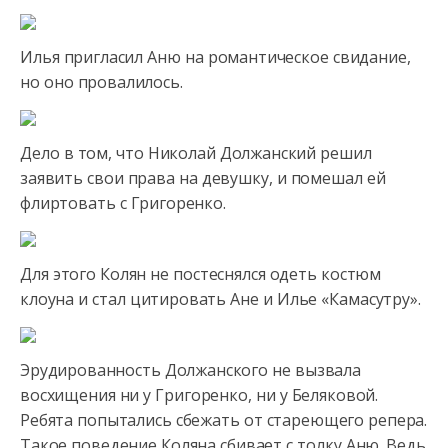
Илья пригласил Аню на романтическое свидание,
но оно провалилось.
Дело в том, что
Николай Должанский решил
заявить свои права на девушку, и помешал ей
флиртовать с Григоренко.
Для этого Колян не постеснялся одеть костюм
клоуна и стал цитировать Ане и Илье «Камасутру».
Эрудированность Должанского не вызвала
восхищения ни у Григоренко, ни у Беляковой.
Ребята попытались сбежать от стареющего репера.
Такое поведение Коляна сбивает с толку Аню. Ведь