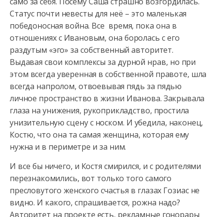
само за себя. Посему Саша страшно возгордилась.
Статус почти невесты для неё – это маленькая
победоносная война. Все время, пока она в
отношениях с Ивановым, она боролась с его
раздутым «эго» за собственный авторитет.
Выдавая свои комплексы за дурной нрав, но при
этом всегда уверенная в собственной правоте, шла
всегда напролом, отвоевывая пядь за пядью
личное пространство в жизни Иванова. Закрывала
глаза на унижения, рукоприкладство, простила
унизительную сцену с носком. И убедила, наконец,
Костю, что она та самая женщина, которая ему
нужна и в периметре и за ним.
И все бы ничего, и Костя смирился, и с родителями
перезнакомились, вот только того самого
пресловутого женского счастья в глазах Гозиас не
видно. И какого, спрашивается, рожна надо?
Авторитет на проекте есть, рекламные гонорары