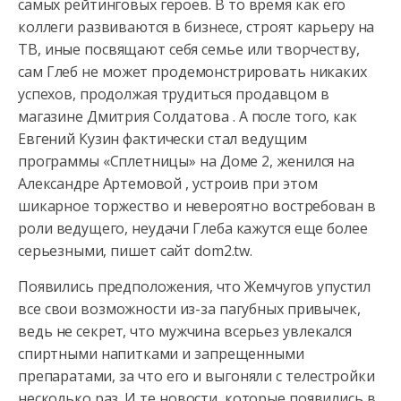
самых рейтинговых героев. В то время как его
коллеги развиваются
в бизнесе, строят карьеру на
ТВ, иные посвящают себя семье или творчеству,
сам Глеб не может продемонстрировать никаких
успехов, продолжая трудиться продавцом в
магазине Дмитрия Солдатова . А после того, как
Евгений Кузин фактически стал ведущим
программы «Сплетницы» на Доме 2, женился на
Александре Артемовой , устроив при этом
шикарное торжество и невероятно востребован в
роли ведущего, неудачи Глеба кажутся еще более
серьезными, пишет сайт dom2.tw.
Появились предположения, что Жемчугов упустил
все свои возможности из-за пагубных привычек,
ведь не секрет, что мужчина всерьез увлекался
спиртными напитками и запрещенными
препаратами, за что его и выгоняли с телестройки
несколько раз. И те новости, которые появились в