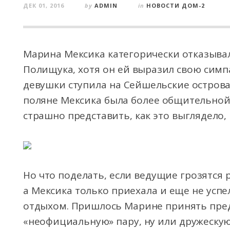
ДЕК 01, 2016
by
ADMIN
in
НОВОСТИ ДОМ-2
Марина Мексика категорически отказывал
Полищука, хотя он ей выразил свою симпа
девушки ступила на Сейшельские острова.
поляне Мексика была более общительной,
страшно представить, как это выглядело,
Но что поделать, если ведущие грозятся 
а Мексика только приехала и еще не усп
отдыхом. Пришлось Марине принять пред
«неофициальную» пару, ну или дружескую