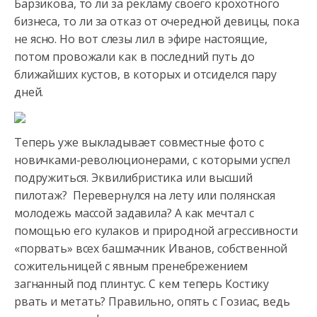
Барзикова, то ли за рекламу своего крохотного
бизнеса, то ли за отказ
от очередной девицы, пока
не ясно. Но вот слезы лил в эфире настоящие,
потом провожали как в последний путь до
ближайших кустов, в которых и отсиделся пару
дней.
Теперь уже выкладывает совместные фото с
новичками-революционерами, с которыми успел
подружиться. Эквилибристика или высший
пилотаж? Перевернулся на лету или полянская
молодежь массой задавила? А как мечтал с
помощью его кулаков и природной агрессивности
«порвать» всех башмачник Иванов, собственной
сожительницей с явным пренебрежением
загнанный под плинтус. С кем теперь Костику
рвать и метать? Правильно, опять с Гозиас, ведь