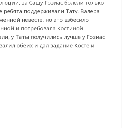
люции, за Сашу Гозиас болели только
е ребята поддерживали Тату. Валера
енной невесте, но это взбесило
менной и потребовала Костиной
ли, у Таты получились лучше у Гозиас
валил обеих и дал задание Косте и