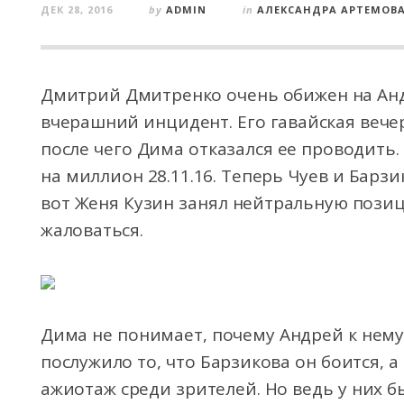
ДЕК 28, 2016
by
ADMIN
in
АЛЕКСАНДРА АРТЕМОВ
Дмитрий Дмитренко очень обижен на Анд
вчерашний инцидент. Его гавайская вече
после чего Дима отказался ее проводить.
на миллион 28.11.16. Теперь Чуев и Барз
вот Женя Кузин занял нейтральную пози
жаловаться.
Дима не понимает, почему Андрей к нему
послужило то, что Барзикова он боится, 
ажиотаж среди зрителей. Но ведь у них 